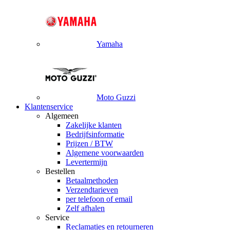
Yamaha
Moto Guzzi
Klantenservice
Algemeen
Zakelijke klanten
Bedrijfsinformatie
Prijzen / BTW
Algemene voorwaarden
Levertermijn
Bestellen
Betaalmethoden
Verzendtarieven
per telefoon of email
Zelf afhalen
Service
Reclamaties en retourneren