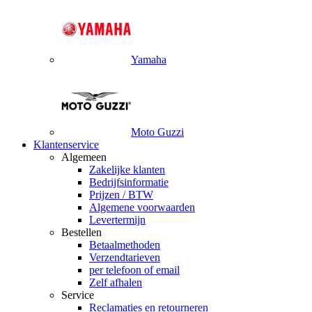
Yamaha
Moto Guzzi
Klantenservice
Algemeen
Zakelijke klanten
Bedrijfsinformatie
Prijzen / BTW
Algemene voorwaarden
Levertermijn
Bestellen
Betaalmethoden
Verzendtarieven
per telefoon of email
Zelf afhalen
Service
Reclamaties en retourneren