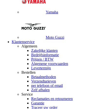
Yamaha
Moto Guzzi
Klantenservice
Algemeen
Zakelijke klanten
Bedrijfsinformatie
Prijzen / BTW
Algemene voorwaarden
Levertermijn
Bestellen
Betaalmethoden
Verzendtarieven
per telefoon of email
Zelf afhalen
Service
Reclamaties en retourneren
Garantie
Traceer uw order