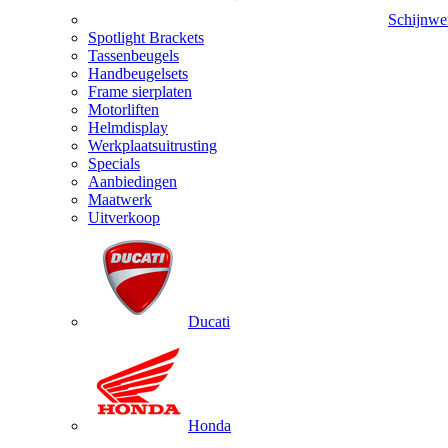
Schijnwe
Spotlight Brackets
Tassenbeugels
Handbeugelsets
Frame sierplaten
Motorliften
Helmdisplay
Werkplaatsuitrusting
Specials
Aanbiedingen
Maatwerk
Uitverkoop
Ducati
Honda