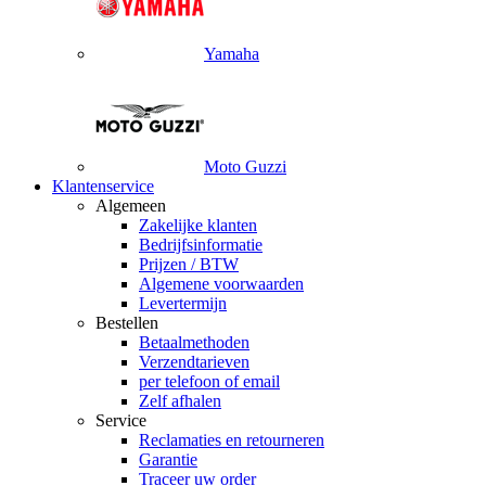
Yamaha
Moto Guzzi
Klantenservice
Algemeen
Zakelijke klanten
Bedrijfsinformatie
Prijzen / BTW
Algemene voorwaarden
Levertermijn
Bestellen
Betaalmethoden
Verzendtarieven
per telefoon of email
Zelf afhalen
Service
Reclamaties en retourneren
Garantie
Traceer uw order