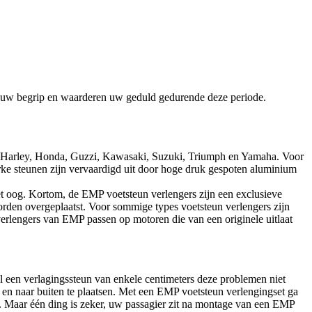
om uw begrip en waarderen uw geduld gedurende deze periode.
en Harley, Honda, Guzzi, Kawasaki, Suzuki, Triumph en Yamaha. Voor
erke steunen zijn vervaardigd uit door hoge druk gespoten aluminium
et oog. Kortom, de EMP voetsteun verlengers zijn een exclusieve
rden overgeplaatst. Voor sommige types voetsteun verlengers zijn
erlengers van EMP passen op motoren die van een originele uitlaat
al een verlagingssteun van enkele centimeters deze problemen niet
en naar buiten te plaatsen. Met een EMP voetsteun verlengingset ga
n. Maar één ding is zeker, uw passagier zit na montage van een EMP