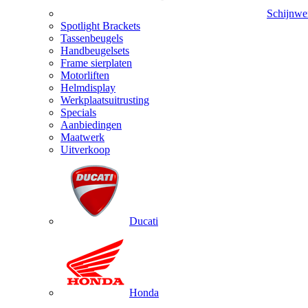
Schijnwe
Spotlight Brackets
Tassenbeugels
Handbeugelsets
Frame sierplaten
Motorliften
Helmdisplay
Werkplaatsuitrusting
Specials
Aanbiedingen
Maatwerk
Uitverkoop
Ducati
Honda