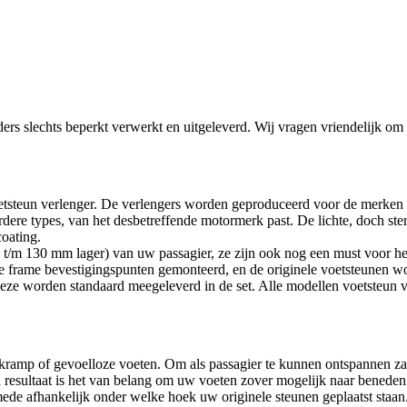
rders slechts beperkt verwerkt en uitgeleverd. Wij vragen vriendelijk 
voetsteun verlenger. De verlengers worden geproduceerd voor de merk
rdere types, van het desbetreffende motormerk past. De lichte, doch st
oating.
90 t/m 130 mm lager) van uw passagier, ze zijn ook nog een must voor h
 frame bevestigingspunten gemonteerd, en de originele voetsteunen wo
Deze worden standaard meegeleverd in de set. Alle modellen voetsteun v
ën, kramp of gevoelloze voeten. Om als passagier te kunnen ontspannen z
esultaat is het van belang om uw voeten zover mogelijk naar beneden 
mede afhankelijk onder welke hoek uw originele steunen geplaatst staa