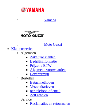
Yamaha
Moto Guzzi
Klantenservice
Algemeen
Zakelijke klanten
Bedrijfsinformatie
Prijzen / BTW
Algemene voorwaarden
Levertermijn
Bestellen
Betaalmethoden
Verzendtarieven
per telefoon of email
Zelf afhalen
Service
Reclamaties en retourneren