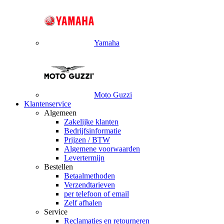
Yamaha
Moto Guzzi
Klantenservice
Algemeen
Zakelijke klanten
Bedrijfsinformatie
Prijzen / BTW
Algemene voorwaarden
Levertermijn
Bestellen
Betaalmethoden
Verzendtarieven
per telefoon of email
Zelf afhalen
Service
Reclamaties en retourneren