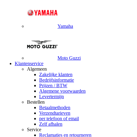
Yamaha
Moto Guzzi
Klantenservice
Algemeen
Zakelijke klanten
Bedrijfsinformatie
Prijzen / BTW
Algemene voorwaarden
Levertermijn
Bestellen
Betaalmethoden
Verzendtarieven
per telefoon of email
Zelf afhalen
Service
Reclamaties en retourneren