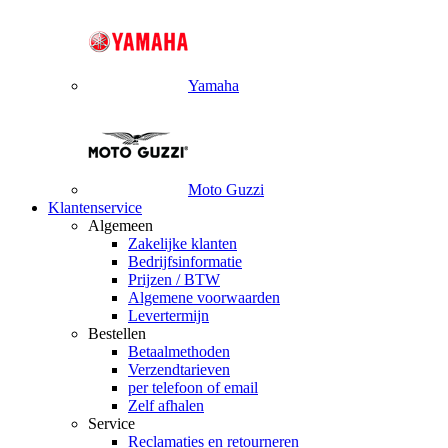
Yamaha
Moto Guzzi
Klantenservice
Algemeen
Zakelijke klanten
Bedrijfsinformatie
Prijzen / BTW
Algemene voorwaarden
Levertermijn
Bestellen
Betaalmethoden
Verzendtarieven
per telefoon of email
Zelf afhalen
Service
Reclamaties en retourneren