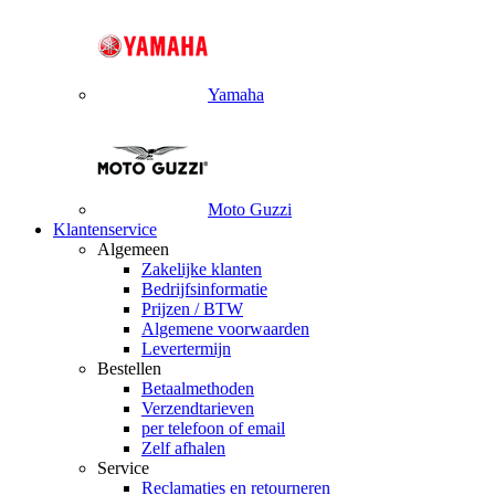
Yamaha
Moto Guzzi
Klantenservice
Algemeen
Zakelijke klanten
Bedrijfsinformatie
Prijzen / BTW
Algemene voorwaarden
Levertermijn
Bestellen
Betaalmethoden
Verzendtarieven
per telefoon of email
Zelf afhalen
Service
Reclamaties en retourneren