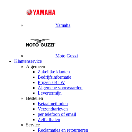
Yamaha
Moto Guzzi
Klantenservice
Algemeen
Zakelijke klanten
Bedrijfsinformatie
Prijzen / BTW
Algemene voorwaarden
Levertermijn
Bestellen
Betaalmethoden
Verzendtarieven
per telefoon of email
Zelf afhalen
Service
Reclamaties en retourneren