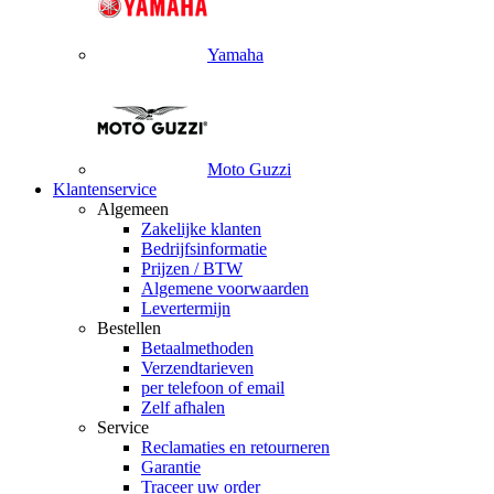
Yamaha
Moto Guzzi
Klantenservice
Algemeen
Zakelijke klanten
Bedrijfsinformatie
Prijzen / BTW
Algemene voorwaarden
Levertermijn
Bestellen
Betaalmethoden
Verzendtarieven
per telefoon of email
Zelf afhalen
Service
Reclamaties en retourneren
Garantie
Traceer uw order