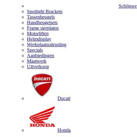
Schijnwe
Spotlight Brackets
Tassenbeugels
Handbeugelsets
Frame sierplaten
Motorliften
Helmdisplay
Werkplaatsuitrusting
Specials
Aanbiedingen
Maatwerk
Uitverkoop
Ducati
Honda