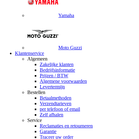
Yamaha
Moto Guzzi
Klantenservice
Algemeen
Zakelijke klanten
Bedrijfsinformatie
Prijzen / BTW
Algemene voorwaarden
Levertermijn
Bestellen
Betaalmethoden
Verzendtarieven
per telefoon of email
Zelf afhalen
Service
Reclamaties en retourneren
Garantie
Traceer uw order