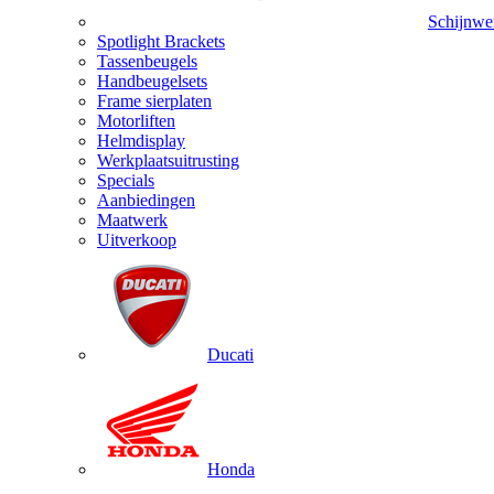
Schijnwe
Spotlight Brackets
Tassenbeugels
Handbeugelsets
Frame sierplaten
Motorliften
Helmdisplay
Werkplaatsuitrusting
Specials
Aanbiedingen
Maatwerk
Uitverkoop
Ducati
Honda