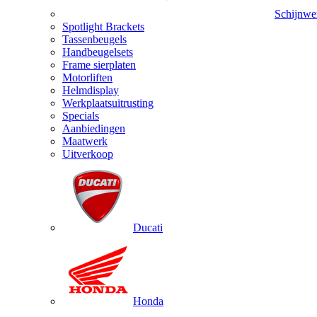
Schijnwe
Spotlight Brackets
Tassenbeugels
Handbeugelsets
Frame sierplaten
Motorliften
Helmdisplay
Werkplaatsuitrusting
Specials
Aanbiedingen
Maatwerk
Uitverkoop
Ducati
Honda