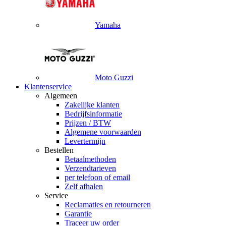
Yamaha
Moto Guzzi
Klantenservice
Algemeen
Zakelijke klanten
Bedrijfsinformatie
Prijzen / BTW
Algemene voorwaarden
Levertermijn
Bestellen
Betaalmethoden
Verzendtarieven
per telefoon of email
Zelf afhalen
Service
Reclamaties en retourneren
Garantie
Traceer uw order