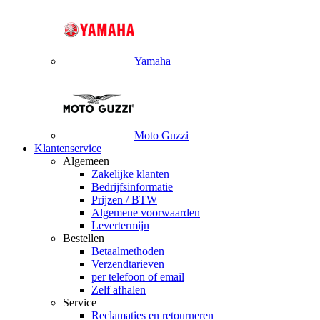
Yamaha
Moto Guzzi
Klantenservice
Algemeen
Zakelijke klanten
Bedrijfsinformatie
Prijzen / BTW
Algemene voorwaarden
Levertermijn
Bestellen
Betaalmethoden
Verzendtarieven
per telefoon of email
Zelf afhalen
Service
Reclamaties en retourneren