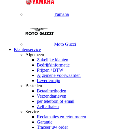
Yamaha
Moto Guzzi
Klantenservice
Algemeen
Zakelijke klanten
Bedrijfsinformatie
Prijzen / BTW
Algemene voorwaarden
Levertermijn
Bestellen
Betaalmethoden
Verzendtarieven
per telefoon of email
Zelf afhalen
Service
Reclamaties en retourneren
Garantie
Traceer uw order