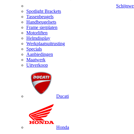
Schijnwe
Spotlight Brackets
Tassenbeugels
Handbeugelsets
Frame sierplaten
Motorliften
Helmdisplay
Werkplaatsuitrusting
Specials
Aanbiedingen
Maatwerk
Uitverkoop
Ducati
Honda