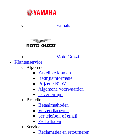
Yamaha
Moto Guzzi
Klantenservice
Algemeen
Zakelijke klanten
Bedrijfsinformatie
Prijzen / BTW
Algemene voorwaarden
Levertermijn
Bestellen
Betaalmethoden
Verzendtarieven
per telefoon of email
Zelf afhalen
Service
Reclamaties en retourneren