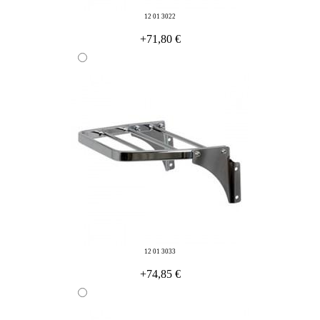
12 01 3022
+71,80 €
12 01 3033
+74,85 €