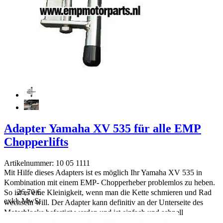
Adapter Yamaha XV 535 für alle EMP
Chopperlifts
Artikelnummer: 10 05 1111
Mit Hilfe dieses Adapters ist es möglich Ihr Yamaha XV 535 in
Kombination mit einem EMP- Chopperheber problemlos zu heben.
26,70 €
So ist es eine Kleinigkeit, wenn man die Kette schmieren und Rad
exkl. MwSt
wechseln will. Der Adapter kann definitiv an der Unterseite des
Motorblocks befestigt werden und ist einfach und schnell
montierbar.