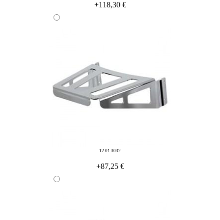
+118,30 €
12 01 3032
+87,25 €