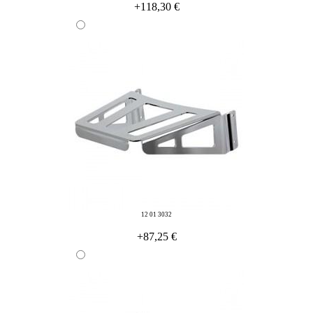
+118,30 €
12 01 3032
+87,25 €