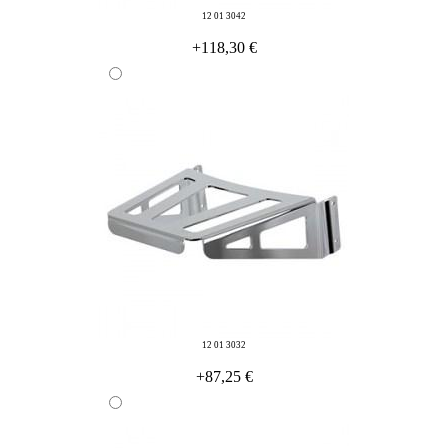
12 01 3042
+118,30 €
12 01 3032
+87,25 €